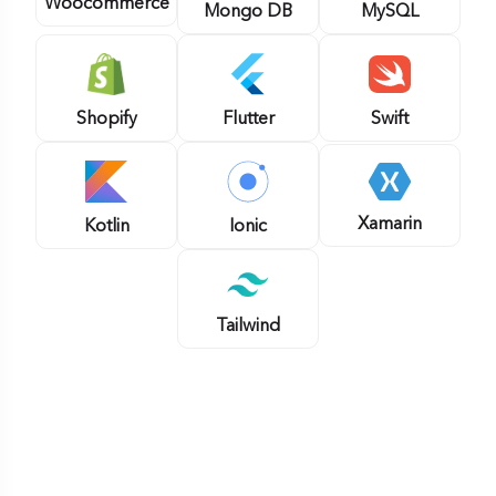
Woocommerce
MySQL
Mongo DB
Shopify
Flutter
Swift
Xamarin
Kotlin
Ionic
Tailwind