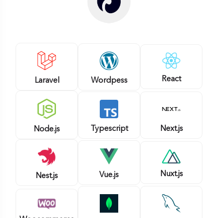
React
Wordpess
Laravel
Typescript
Next.js
Node.js
Nuxt.js
Vue.js
Nest.js