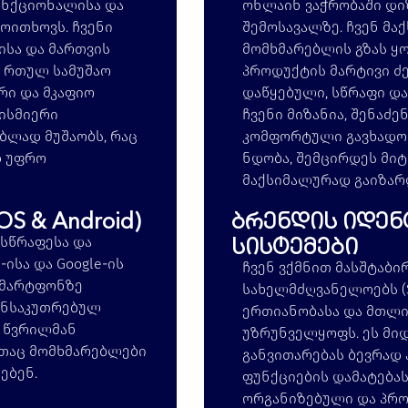
უნქციონალისა და
ონლაინ ვაჭრობაში დიზ
ოითხოვს. ჩვენი
შემოსავალზე.
ჩვენ მა
ისა და მართვის
მომხმარებლის გზას ყ
ც რთულ სამუშაო
პროდუქტის მარტივი ძ
რი და მკაფიო
დაწყებული, სწრაფი დ
ისმიერი
ჩვენი მიზანია, შენაძ
ბლად მუშაობს, რაც
კომფორტული გავხადო
დ უფრო
ნდობა,
შემცირდეს მიტ
მაქსიმალურად გაიზარ
S & Android)
ბრენდის იდენ
სისტემები
სწრაფესა და
-ისა და Google-ის
ჩვენ ვქმნით მასშტაბი
სმარტფონზე
სახელმძღვანელოებს (St
განსაკუთრებულ
ერთიანობასა და მთლი
ა წვრილმან
უზრუნველყოფს. ეს მი
ითაც მომხმარებლები
განვითარებას ბევრად 
ებენ.
ფუნქციების დამატებას
ორგანიზებული და პრ