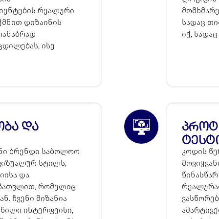
ლიენტების რეალური
მომხმარე
ვქმნით დიზაინის
სადაც თ
თანაბრად
იქ, სადა
ცდილებას, ისე
ბა და
პროტ
ტესტ
ენი ბრენდი საბოლოო
კოდის წე
 ვიზუალურ სტილს,
მოვიყვან
იისა და
წინასწარ
ჩათვლით, რომელიც
რეალურად
ნ. ჩვენი მიზანია
ვასწორებ
ეწილი ინტერფეისი,
ამარტივ