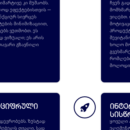
მარტივე კი მუშაობს.
ჩვენ გა
ოლოდ ეფექტებისთვის —
მომხმარ
უნქციურ სივრცეს
ვიღებთ.
ტების მინიმიზაციით,
მოტივაც
ებს ვუთმობთ. ეს
პროდუქტ
 ვიზუალი; ეს არის
შევიტან
მთავარი გზავნილი
ხოლო მო
გვეხმარ
რომლები
მოლოდი
ს ციფრული
ინტე
სისწ
დევრობებს. ზუსტად
ყოველი 
რებელს თვალი, სად
ელემენტ