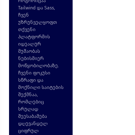
როგორიცაა
Tailwind და Sass,
ჩვენ
უზრუნველყოფთ
თქვენი
პლატფორმის
იდეალურ
მუშაობას
ნებისმიერ
მოწყობილობაზე.
ჩვენი ფოკუსი
სწრაფი და
მოქნილი საიტების
შექმნაა,
რომლებიც
სრულად
შეესაბამება
დღევანდელ
ციფრულ