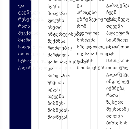
და
ეს
გამოყენე
ჩვენი
ტექნიკურ
პროცესი
ჩვენ
მთავარი
რესურსებს,
უზრუნველყოფს,
უზრუნვე
ფოკუსი
რათა
რომ
თქვენი
ისეთი
შევქმნათ
საბოლოო
პლატფორ
ინტერფეისების
მყარი
სისტემა
სისწრაფე
შექმნაა,
საფუძველი
სრულყოფილად
უსაფრთხო
რომლებიც
თითოეული
შეესაბამებოდეს
და
მარტივია
სტრატეგიული
თქვენს
მასშტაბი
გამოსაყენებლად
გადაწყვეტილებისთვის.
მოთხოვნებს.
თითოეულ
და
გადაწყვე
პირდაპირ
ინდივიდ
უწყობს
იქმნება,
ხელს
რათა
თქვენი
ზუსტად
ბიზნეს-
შეესაბამ
მიზნების
თქვენი
მიღწევას.
ბიზნესის