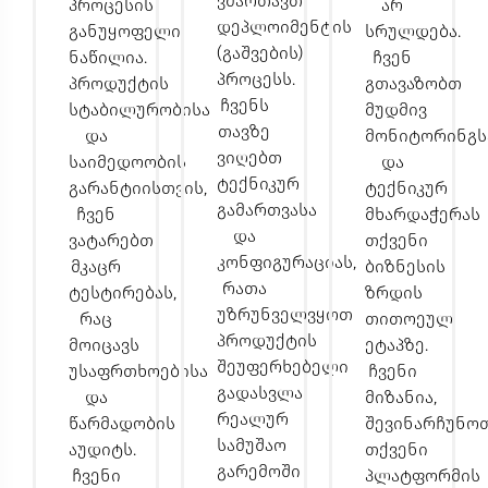
ვმართავთ
პროცესის
არ
დეპლოიმენტის
განუყოფელი
სრულდება.
(გაშვების)
ნაწილია.
ჩვენ
პროცესს.
პროდუქტის
გთავაზობთ
ჩვენს
სტაბილურობისა
მუდმივ
თავზე
და
მონიტორინგს
ვიღებთ
საიმედოობის
და
ტექნიკურ
გარანტიისთვის,
ტექნიკურ
გამართვასა
ჩვენ
მხარდაჭერას
და
ვატარებთ
თქვენი
კონფიგურაციას,
მკაცრ
ბიზნესის
რათა
ტესტირებას,
ზრდის
უზრუნველვყოთ
რაც
თითოეულ
პროდუქტის
მოიცავს
ეტაპზე.
შეუფერხებელი
უსაფრთხოებისა
ჩვენი
გადასვლა
და
მიზანია,
რეალურ
წარმადობის
შევინარჩუნო
სამუშაო
აუდიტს.
თქვენი
გარემოში
ჩვენი
პლატფორმის