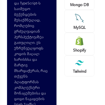
და TypeScript-ს
Mongo DB
საიმედო
ბექენდების
შესაქმნელად,
რომლებიც
MySQL
გრძელვადიან
პერსპექტივაზეა
გათვლილი.
ეს
უზრუნველყოფს
Shopify
კოდის მაღალ
ხარისხსა და
მარტივ
მხარდაჭერას,
რაც
Tailwind
თქვენს
პლატფორმას
კომპლექსური
მონაცემებისა და
დიდი ნაკადების
(High Traffic)