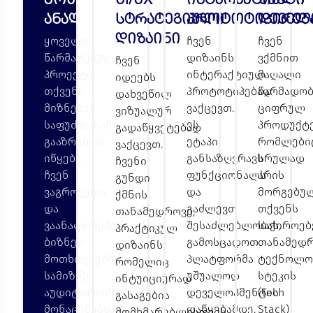
ანალიზი
სტრატეგიული
პროტოტიპირებ
დეველ
დიზაინი
ყოველი
ჩვენ
ჩვენ
წარმატებული
დიზაინს
ვქმნით
ჩვენ
პროექტი
ინტერაქტიულ
მაღალი
იდეებს
თქვენი
პროტოტიპებად
წარმადობ
დახვეწილ
მიზნების
ვაქცევთ.
ციფრულ
ვიზუალურ
საფუძვლიანი
ეს
პროდუქტე
გადაწყვეტებად
გააზრებით
ეტაპი
რომლები
ვაქცევთ.
იწყება.
განსაზღვრავს
სრულად
ჩვენი
ჩვენ
ფუნქციონალს
არის
გუნდი
ვაგროვებთ
და
მორგებუ
ქმნის
და
გაძლევთ
თქვენს
თანამედროვე,
ვაანალიზებთ
შესაძლებლობას,
საჭიროებ
პრაქტიკულ
ბიზნეს-
გამოსცადოთ
თანამედ
დიზაინს,
მოთხოვნებს,
პლატფორმა
ტექნოლო
რომელიც
სამიზნე
უშუალოდ
სტეკის
ინტუიციურად
აუდიტორიის
დეველოპმენტის
(Tech
გასაგებია
მონაცემებსა
დაწყებამდე.
Stack)
მომხმარებლისთვის.