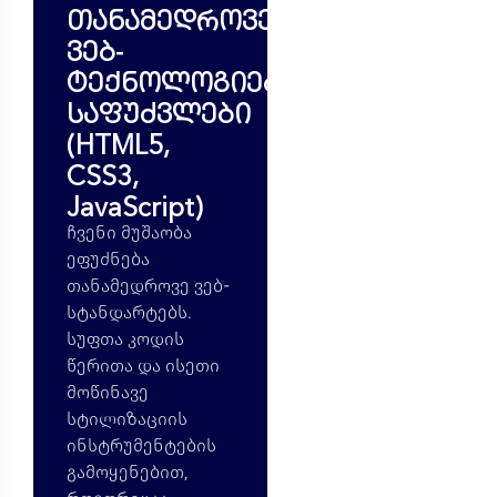
თანამედროვე
ვებ-
ტექნოლოგიების
საფუძვლები
(HTML5,
CSS3,
JavaScript)
ჩვენი მუშაობა
ეფუძნება
თანამედროვე ვებ-
სტანდარტებს.
სუფთა კოდის
წერითა და ისეთი
მოწინავე
სტილიზაციის
ინსტრუმენტების
გამოყენებით,