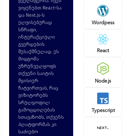
ყველაფერია. ჩვენ
ვიყენებთ React-სა
და Next.js-ს
Wordpess
ელვისებურად
სწრაფი,
ინტერაქციული
გვერდების
React
შესაქმნელად. ეს
მიდგომა
უზრუნველყოფს
თქვენი საიტის
Node.js
მყისიერ
ჩატვირთვას, რაც
ვიზიტორებს
სრულყოფილ
Typescript
გამოცდილებას
სთავაზობს, თქვენს
პლატფორმას კი
საძიებო